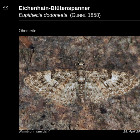
<<
Eichenhain-Blütenspanner
Eupithecia dodoneata
(G
1858)
UNNÈ
Oberseite
Warmbronn (am Licht)
28. April 2