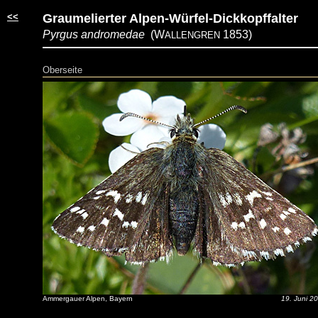
<<
Graumelierter Alpen-Würfel-Dickkopffalter
Pyrgus andromedae
(W
1853)
ALLENGREN
Oberseite
Ammergauer Alpen, Bayern
19. Juni 2