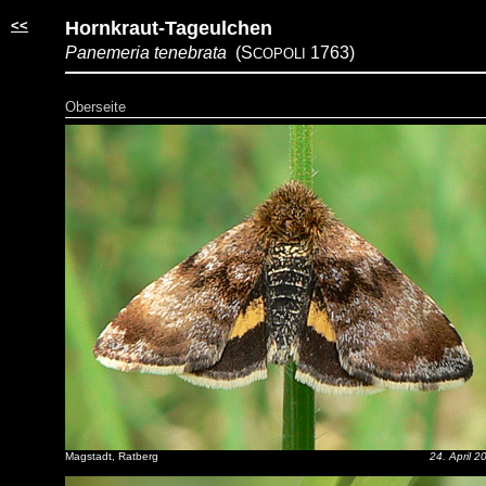
<<
Hornkraut-Tageulchen
Panemeria tenebrata
(S
1763)
COPOLI
Oberseite
Magstadt, Ratberg
24. April 2