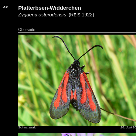
<<
Platterbsen-Widderchen
Zygaena osterodensis
(R
1922)
EIS
Oberseite
Schwarzwald
26. Juni 2